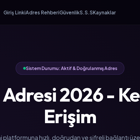
Giriş Linki
Adres Rehberi
Güvenlik
S.S.S
Kaynaklar
Sistem Durumu: Aktif & Doğrulanmış Adres
 Adresi 2026 - Ke
Erişim
 platformuna hızlı, doğrudan ve şifreli bağlantı üze