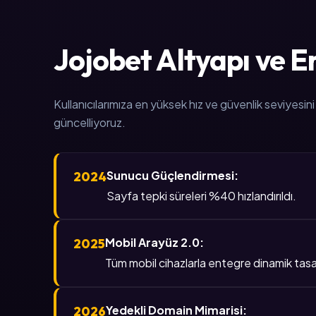
Jojobet Altyapı ve E
Kullanıcılarımıza en yüksek hız ve güvenlik seviyesin
güncelliyoruz.
Sunucu Güçlendirmesi:
2024
Sayfa tepki süreleri %40 hızlandırıldı.
Mobil Arayüz 2.0:
2025
Tüm mobil cihazlarla entegre dinamik tasa
Yedekli Domain Mimarisi:
2026