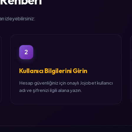
 izleyebilirsiniz:
2
Kullanıcı Bilgilerini Girin
Hesap güvenliğiniz için onaylı Jojobet kullanıcı
adı ve şifrenizi ilgili alana yazın.