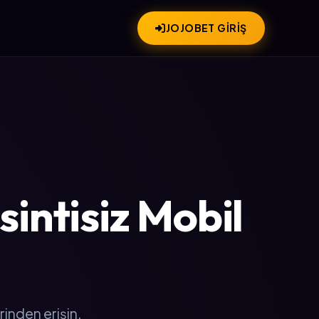
JOJOBET GIRIŞ
sintisiz Mobil
rinden erişin.