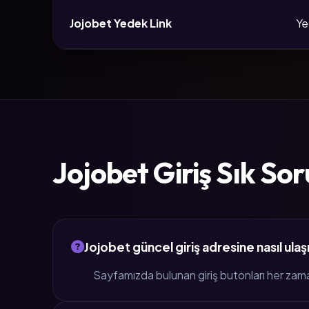
Jojobet Yedek Link
Ye
Jojobet Giriş Sık So
Jojobet güncel giriş adresine nasıl ulaş
Sayfamızda bulunan giriş butonları her zaman