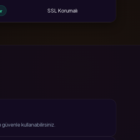
SSL Korumalı
r
güvenle kullanabilirsiniz.